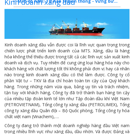
Kinh doanh xăng dầu
MTS 65 năm: Tự hào truyền thống - Vững bước Tương lai
Dấu ấn MTS 2024
TKV- Niềm tự hào của ngành năng lượng Việt Nam
Báo cáo tổng kết hoạt động SXKD năm 2023
Kinh doanh xăng dầu vẫn được coi là lĩnh vực quan trọng trong
10 sự kiện tiêu biểu năm 2023
chiến lược phát triển kinh doanh của MTS. Xăng, dầu là hàng
hóa không thể thiếu được trong tất cả các lĩnh vực sản xuất kinh
MTS -10 sự kiện nổi bật năm 2022
doanh và dịch vụ. Tuy nhiên để cung ứng loại hàng hóa này cho
khách hàng với chất lượng tốt thì không phải đơn vị hay cá nhân
Bản tin số 358- Vinacomin news
nào trong kinh doanh xăng dầu có thể làm được. Công ty cổ
COMINLUB - TỰ HÀO CHẶNG ĐƯỜNG 25 NĂM
phần Vật tư – TKV là địa chỉ hoàn toàn tin cậy của Quý khách
hàng. Trong những năm vừa qua, bằng uy tín và trách nhiệm,
MTS - Gặp mặt cán bộ ngành than vùng Cẩm Phả
tận tuy với khách hàng, Công ty đã trở thành bạn hàng tin cậy
của nhiều tập đoàn kinh tế lớn như Tập đoàn dầu khí Việt Nam
Công ty CP Vật tư TKV quyết liệt phòng chống dịch đảm bảo cung ứng vật tư
(PETROVIETNAM), Tổng công ty xăng dầu (PETROLIMEX), Tổng
công ty xăng dầu Quân đội – Bộ Quốc phòng, Tổng công ty hóa
TKV đẩy mạnh lộ trình tái cơ cấu
chất việt nam (Vinachem),….
Công ty đang trở thành một doanh nghiệp hàng đầu Việt nam
MTS - GIỚI THIỆU SẢN PHẨM COMINLUB HFS
trong nhiều lĩnh vực như xăng dầu, dầu nhờn. Và được Đảng và