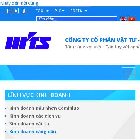
Nhảy đến nội dung
TOOL
PLC
PORTAL
English
Tiếng
Việt
Toggl
navig
LĨNH VỰC KINH DOANH
Kinh doanh Dầu nhờn Cominlub
Kinh doanh các dịch vụ
Kinh doanh vật tư
Kinh doanh xăng dầu