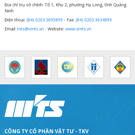
Địa chỉ trụ sở chính: Tổ 1, Khu 2, phường Hạ Long, tỉnh Quảng
Ninh
Điện thoại:
(84) 0203.3695899
- Fax:
(84) 0203.3634899
Email:
mts@vmts.vn
- Website:
www.vmts.vn
CÔNG TY CỔ PHẦN VẬT TƯ - TKV