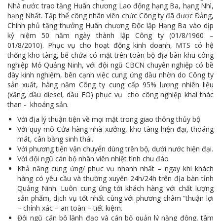
MTS - ĐẢM BẢO CHẤT LƯỢNG VẬT TƯ NGÀNH MỎ
Nhà nước trao tặng Huân chương Lao động hạng Ba, hạng Nhì,
hạng Nhất. Tập thể công nhân viên chức Công ty đã được Đảng,
MTS: 60 NĂM TIÊN PHONG KIẾN TẠO GIÁ TRỊ BỀN VỮNG
Chính phủ tặng thưởng Huân chương Độc lập Hạng Ba vào dịp
kỷ niệm 50 năm ngày thành lập Công ty (01/8/1960 –
Video quy trình Bỏ phiếu Bầu cử sắp tới
01/8/2010). Phục vụ cho hoạt động kinh doanh, MTS có hệ
thống kho tàng, bể chứa có mặt trên toàn bộ địa bàn khu công
MTS: KHÁNH THÀNH CỬA HÀNG XĂNG DẦU CẨM PHẢ
nghiệp Mỏ Quảng Ninh, với đội ngũ CBCN chuyên nghiệp có bề
dày kinh nghiệm, bên cạnh việc cung ứng dầu nhờn do Công ty
MTS: 5 NĂM - TỪ ĐẠI HỘI ĐẾN ĐẠI HỘI
sản xuất, hàng năm Công ty cung cấp 95% lượng nhiên liệu
(xăng, dầu diesel, dầu FO) phục vụ cho công nghiệp khai thác
Cách phòng chống covid-19 tại nơi làm việc
than - khoáng sản.
Sản phẩm dầu nhờn của Công ty CP Vật tư tạo ấn tượng tốt tại Lễ tổng kết
Với địa lý thuận tiện về mọi mặt trong giao thông thủy bộ
Với quy mô Cửa hàng nhà xưởng, kho tàng hiện đại, thoáng
Cominlub: Dấu ấn 20 năm 12/11 (1997-2017)
mát, cân bằng sinh thái.
Với phương tiện vận chuyển dùng trên bộ, dưới nước hiện đại.
MTS: Công nghệ hiện đại - Kết nối thông minh
Với đội ngũ cán bộ nhân viên nhiệt tình chu đáo
Khả năng cung ứng/ phục vụ nhanh nhất – ngay khi khách
Đồng hành vì sự phát triển lâu dài của MTS
hàng có yêu cầu và thường xuyên 24h/24h trên địa bàn tỉnh
Quảng Ninh. Luôn cung ứng tới khách hàng với chất lượng
MTS: Hưởng ứng tháng "An toàn-Vệ sinh lao động"
sản phẩm, dịch vụ tốt nhất cùng với phương châm “thuận lợi
– chính xác – an toàn – tiết kiệm.
MTS: Sự kiện nổi bật trong tháng 3
Đội ngũ cán bộ lãnh đạo và cán bộ quản lý năng động, tâm