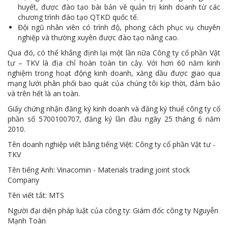
huyết, được đào tạo bài bản về quản trị kinh doanh từ các
Tuổi trẻ MTS: "Tâm sáng với việc, tận tụy với nghề" góp sức xây dựng công ty phát triển bền vững
chương trình đào tạo QTKD quốc tế.
Đội ngũ nhân viên có trình độ, phong cách phục vụ chuyên
Bình đẳng giới và các chính sách pháp luật lao động, BHXH luôn được quan tâm tại MTS
nghiệp và thường xuyên được đào tạo nâng cao.
MTS tham dự Hội diễn Nghệ thuật quần chúng TKV năm 2016
Qua đó, có thể khẳng định lại một lần nữa Công ty cổ phần Vật
tư – TKV là địa chỉ hoàn toàn tin cậy. Với hơn 60 năm kinh
COMINLUB - Thành công nhỏ vì một thông điệp lớn!
nghiệm trong hoạt động kinh doanh, xăng dầu được giao qua
mạng lưới phân phối bao quát của chúng tôi kịp thời, đảm bảo
Nhà máy
và trên hết là an toàn.
Giấy chứng nhận đăng ký kinh doanh và đăng ký thuế công ty cổ
phần số 5700100707, đăng ký lần đầu ngày 25 tháng 6 năm
2010.
Tên doanh nghiệp viết bằng tiếng Việt: Công ty cổ phần Vật tư -
TKV
Tên tiếng Anh: Vinacomin - Materials trading joint stock
Company
Tên viết tắt: MTS
Người đại diện pháp luật của công ty: Giám đốc công ty Nguyễn
Mạnh Toàn