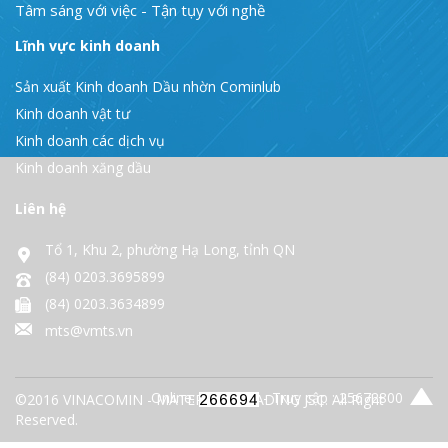
Tâm sáng với việc - Tận tụy với nghề
Lĩnh vực kinh doanh
Sản xuất Kinh doanh Dầu nhờn Cominlub
Kinh doanh vật tư
Kinh doanh các dịch vụ
Kinh doanh xăng dầu
Liên hệ
Tổ 1, Khu 2, phường Hạ Long, tỉnh QN
(84) 0203.3695899
(84) 0203.3634899
mts@vmts.vn
Online:
- Truy cập : 25672800
©2016 VINACOMIN - MATERIALS TRADING JSC. All Right
Reserved.