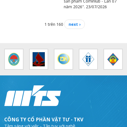
sản phẩm Cominlub - Lần 07
năm 2026". 23/07/2026
1 trên 160
next ›
CÔNG TY CỔ PHẦN VẬT TƯ - TKV
Tâm sáng với việc - Tận tụy với nghề