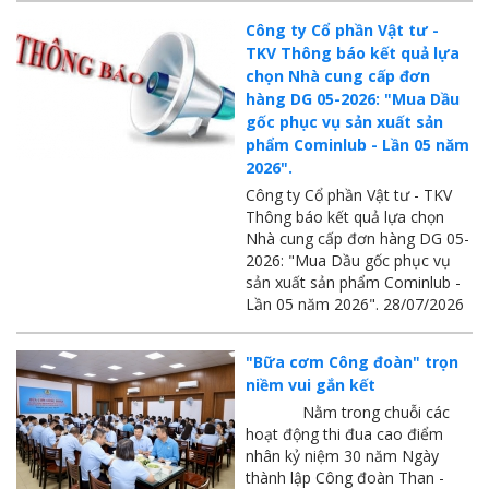
MTS - ĐẢM BẢO CHẤT LƯỢNG VẬT TƯ NGÀNH MỎ
Công ty Cổ phần Vật tư -
TKV Thông báo kết quả lựa
MTS: 60 NĂM TIÊN PHONG KIẾN TẠO GIÁ TRỊ BỀN VỮNG
chọn Nhà cung cấp đơn
hàng DG 05-2026: "Mua Dầu
Video quy trình Bỏ phiếu Bầu cử sắp tới
gốc phục vụ sản xuất sản
MTS: KHÁNH THÀNH CỬA HÀNG XĂNG DẦU CẨM PHẢ
phẩm Cominlub - Lần 05 năm
2026".
MTS: 5 NĂM - TỪ ĐẠI HỘI ĐẾN ĐẠI HỘI
Công ty Cổ phần Vật tư - TKV
Thông báo kết quả lựa chọn
Cách phòng chống covid-19 tại nơi làm việc
Nhà cung cấp đơn hàng DG 05-
2026: "Mua Dầu gốc phục vụ
Sản phẩm dầu nhờn của Công ty CP Vật tư tạo ấn tượng tốt tại Lễ tổng kết
sản xuất sản phẩm Cominlub -
Lần 05 năm 2026". 28/07/2026
Cominlub: Dấu ấn 20 năm 12/11 (1997-2017)
MTS: Công nghệ hiện đại - Kết nối thông minh
"Bữa cơm Công đoàn" trọn
niềm vui gắn kết
Đồng hành vì sự phát triển lâu dài của MTS
Nằm trong chuỗi các
hoạt động thi đua cao điểm
MTS: Hưởng ứng tháng "An toàn-Vệ sinh lao động"
nhân kỷ niệm 30 năm Ngày
MTS: Sự kiện nổi bật trong tháng 3
thành lập Công đoàn Than -