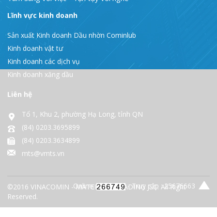
Lĩnh vực kinh doanh
Sản xuất Kinh doanh Dầu nhờn Cominlub
Kinh doanh vật tư
Kinh doanh các dịch vụ
Kinh doanh xăng dầu
Liên hệ
Tổ 1, Khu 2, phường Hạ Long, tỉnh QN
(84) 0203.3695899
(84) 0203.3634899
mts@vmts.vn
Online:
- Truy cập : 25676663
©2016 VINACOMIN - MATERIALS TRADING JSC. All Right
Reserved.