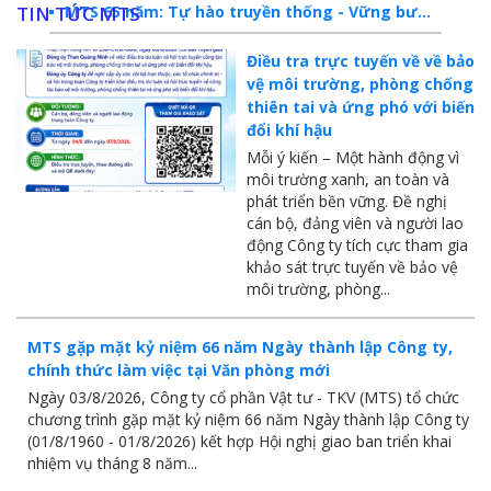
MTS 65 năm: Tự hào truyền thống - Vững bước Tương lai
TIN TỨC MTS
Dấu ấn MTS 2024
Điều tra trực tuyến về về bảo
vệ môi trường, phòng chống
TKV- Niềm tự hào của ngành năng lượng Việt Nam
thiên tai và ứng phó với biến
đổi khí hậu
Báo cáo tổng kết hoạt động SXKD năm 2023
Mỗi ý kiến – Một hành động vì
10 sự kiện tiêu biểu năm 2023
môi trường xanh, an toàn và
phát triển bền vững. Đề nghị
MTS -10 sự kiện nổi bật năm 2022
cán bộ, đảng viên và người lao
động Công ty tích cực tham gia
Bản tin số 358- Vinacomin news
khảo sát trực tuyến về bảo vệ
môi trường, phòng...
COMINLUB - TỰ HÀO CHẶNG ĐƯỜNG 25 NĂM
MTS - Gặp mặt cán bộ ngành than vùng Cẩm Phả
MTS gặp mặt kỷ niệm 66 năm Ngày thành lập Công ty,
chính thức làm việc tại Văn phòng mới
Công ty CP Vật tư TKV quyết liệt phòng chống dịch đảm bảo cung ứng vật tư
Ngày 03/8/2026, Công ty cổ phần Vật tư - TKV (MTS) tổ chức
chương trình gặp mặt kỷ niệm 66 năm Ngày thành lập Công ty
TKV đẩy mạnh lộ trình tái cơ cấu
(01/8/1960 - 01/8/2026) kết hợp Hội nghị giao ban triển khai
nhiệm vụ tháng 8 năm...
MTS - GIỚI THIỆU SẢN PHẨM COMINLUB HFS