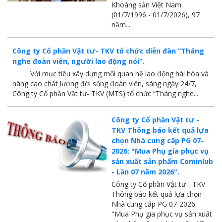
Khoáng sản Việt Nam
Tuổi trẻ MTS: "Tâm sáng với việc, tận tụy với nghề" góp sức xây dựng công ty phát triển bền vững
(01/7/1996 - 01/7/2026), 97
năm...
Bình đẳng giới và các chính sách pháp luật lao động, BHXH luôn được quan tâm tại MTS
MTS tham dự Hội diễn Nghệ thuật quần chúng TKV năm 2016
Công ty Cổ phần Vật tư- TKV tổ chức diễn đàn “Tháng
nghe đoàn viên, người lao động nói”.
COMINLUB - Thành công nhỏ vì một thông điệp lớn!
Với mục tiêu xây dựng mối quan hệ lao động hài hòa và
nâng cao chất lượng đời sống đoàn viên, sáng ngày 24/7,
Nhà máy
Công ty Cổ phần Vật tư- TKV (MTS) tổ chức “Tháng nghe...
Công ty Cổ phần Vật tư -
TKV Thông báo kết quả lựa
chọn Nhà cung cấp PG 07-
2026: "Mua Phụ gia phục vụ
sản xuất sản phẩm Cominlub
- Lần 07 năm 2026".
Công ty Cổ phần Vật tư - TKV
Thông báo kết quả lựa chọn
Nhà cung cấp PG 07-2026:
"Mua Phụ gia phục vụ sản xuất