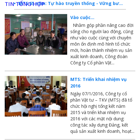
MTS 65 năm: Tự hào truyền thống - Vững bước Tương lai
TIN TỔNG HỢP
Dấu ấn MTS 2024
Vào cuộc…
Nhằm góp phần nâng cao đời
TKV- Niềm tự hào của ngành năng lượng Việt Nam
sống cho người lao động, cũng
như vào cuộc cùng với chuyên
Báo cáo tổng kết hoạt động SXKD năm 2023
môn ổn định mô hình tổ chức
mới, hoàn thành nhiệm vụ sản
10 sự kiện tiêu biểu năm 2023
xuất kinh doanh, Công đoàn
MTS -10 sự kiện nổi bật năm 2022
Công ty Cổ phần Vật...
Bản tin số 358- Vinacomin news
MTS: Triển khai nhiệm vụ
2016
COMINLUB - TỰ HÀO CHẶNG ĐƯỜNG 25 NĂM
Ngày 07/1/2016, Công ty cổ
MTS - Gặp mặt cán bộ ngành than vùng Cẩm Phả
phần Vật tư – TKV (MTS) đã tổ
chức hội nghị tổng kết năm
Công ty CP Vật tư TKV quyết liệt phòng chống dịch đảm bảo cung ứng vật tư
2015 và triển khai nhiệm vụ
2016 với các mặt nội dung:
TKV đẩy mạnh lộ trình tái cơ cấu
công tác xây dựng Đảng, kết
quả sản xuất kinh doanh, hoạt...
MTS - GIỚI THIỆU SẢN PHẨM COMINLUB HFS