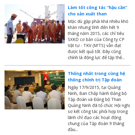
MTS - ĐẢM BẢO CHẤT LƯỢNG VẬT TƯ NGÀNH MỎ
Làm tốt công tác “hậu cần”
cho sản xuất than
MTS: 60 NĂM TIÊN PHONG KIẾN TẠO GIÁ TRỊ BỀN VỮNG
Mặc dù gặp phải khá nhiều khó
khăn nhưng tính đến hết 9
Video quy trình Bỏ phiếu Bầu cử sắp tới
tháng năm 2015, các chỉ tiêu
SXKD cơ bản của Công ty CP
MTS: KHÁNH THÀNH CỬA HÀNG XĂNG DẦU CẨM PHẢ
Vật tư - TKV (M'TS) vẫn đạt
MTS: 5 NĂM - TỪ ĐẠI HỘI ĐẾN ĐẠI HỘI
được kết quả tốt. Đây cũng
chính là động lực để tập thể...
Cách phòng chống covid-19 tại nơi làm việc
Thống nhất trong cùng hệ
Sản phẩm dầu nhờn của Công ty CP Vật tư tạo ấn tượng tốt tại Lễ tổng kết
thống chính trị Tập đoàn
Cominlub: Dấu ấn 20 năm 12/11 (1997-2017)
Ngày 17/9/2015, tại Quảng
Ninh, Ban Chấp hành Đảng bộ
MTS: Công nghệ hiện đại - Kết nối thông minh
Tập đoàn và Đảng bộ Than
Quảng Ninh đã tổ chức Hội nghị
Đồng hành vì sự phát triển lâu dài của MTS
sơ kết công tác phối hợp trong
lãnh chỉ đạo các hoạt động
MTS: Hưởng ứng tháng "An toàn-Vệ sinh lao động"
chung của Tập đoàn 9 tháng
đầu...
MTS: Sự kiện nổi bật trong tháng 3