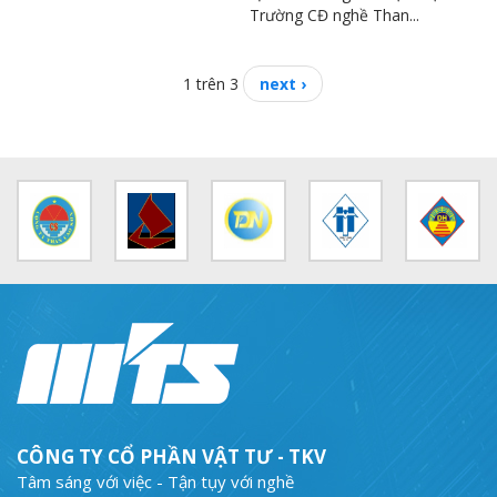
Trường CĐ nghề Than...
1 trên 3
next ›
CÔNG TY CỔ PHẦN VẬT TƯ - TKV
Tâm sáng với việc - Tận tụy với nghề