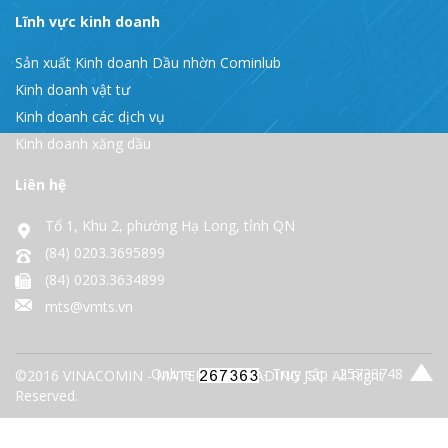
Lĩnh vực kinh doanh
Sản xuất Kinh doanh Dầu nhờn Cominlub
Kinh doanh vật tư
Kinh doanh các dịch vụ
Kinh doanh xăng dầu
Liên hệ
Tổ 1, Khu 2, phường Hạ Long, tỉnh QN
(84) 0203.3695899
(84) 0203.3634899
mts@vmts.vn
Online:
- Truy cập : 25733748
©2016 VINACOMIN - MATERIALS TRADING JSC. All Right
Reserved.