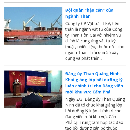
Tuổi trẻ MTS: "Tâm sáng với việc, tận tụy với nghề" góp sức xây dựng công ty phát triển bền vững
Đội quân "hậu cần" của
ngành Than
Bình đẳng giới và các chính sách pháp luật lao động, BHXH luôn được quan tâm tại MTS
Công ty CP Vật tư - TKV, tiền
thân là ngành vật tư của Công
MTS tham dự Hội diễn Nghệ thuật quần chúng TKV năm 2016
ty Than Hòn Gai với nhiệm vụ
COMINLUB - Thành công nhỏ vì một thông điệp lớn!
chính là cung ứng vật tư kỹ
thuật, nhiên liệu, thuốc nổ... cho
Nhà máy
ngành Than. Trải qua 55 xây
dựng và phát triển...
Đảng ủy Than Quảng Ninh:
Khai giảng lớp bồi dưỡng lý
luận chính trị cho Đảng viên
mới khu vực Cẩm Phả
Ngày 2/3, Đảng ủy Than Quảng
Ninh đã tổ chức khai giảng lớp
bồi dưỡng lý luận chính trị cho
đảng viên mới khu vực Cẩm
Phả tại Trung tâm hợp tác đào
tạo bồi dưỡng cán bộ thuộc