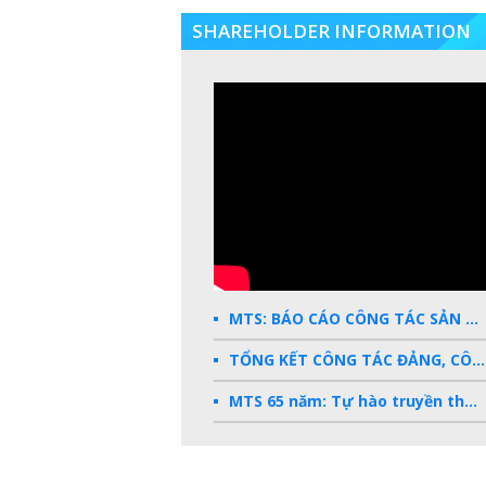
SHAREHOLDER INFORMATION
MTS: BÁO CÁO CÔNG TÁC SẢN XUẤT KINH DOANH 2025
TỔNG KẾT CÔNG TÁC ĐẢNG, CÔNG ĐOÀN, ĐOÀN THANH NIÊN 2025
MTS 65 năm: Tự hào truyền thống - Vững bước Tương lai
Dấu ấn MTS 2024
TKV- Niềm tự hào của ngành năng lượng Việt Nam