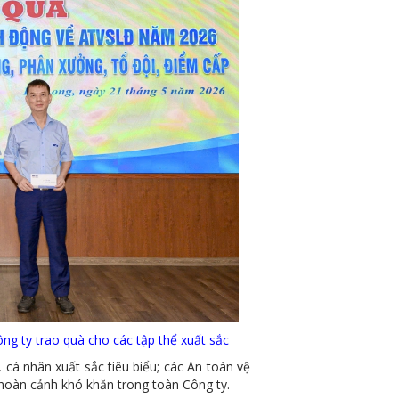
g ty trao quà cho các tập thể xuất sắc
 nhân xuất sắc tiêu biểu; các An toàn vệ
 hoàn cảnh khó khăn trong toàn Công ty.