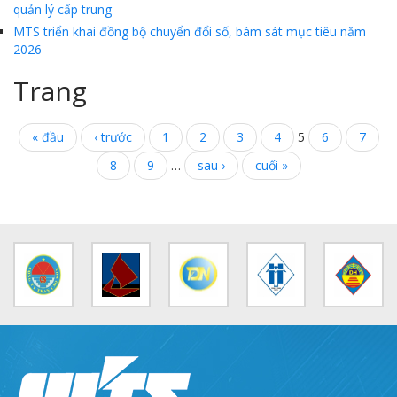
quản lý cấp trung
MTS triển khai đồng bộ chuyển đổi số, bám sát mục tiêu năm
2026
Trang
« đầu
‹ trước
1
2
3
4
5
6
7
8
9
…
sau ›
cuối »