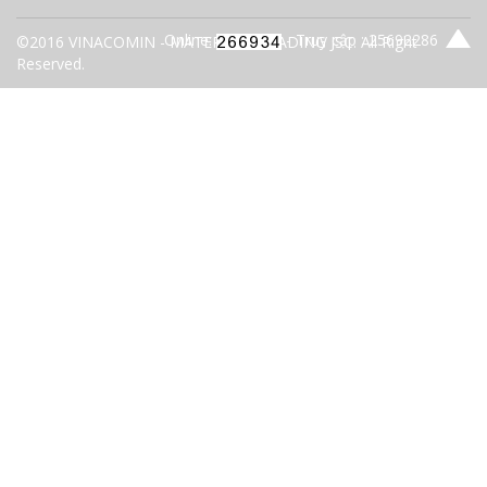
Online:
- Truy cập : 25692286
©2016 VINACOMIN - MATERIALS TRADING JSC. All Right
Reserved.