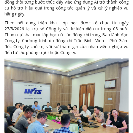
đồng thời từng bước thúc đẩy việc ứng dụng AI trở thành công
MTS -10 sự kiện nổi bật năm 2022
cụ hỗ trợ hiệu quả trong công tác quản lý và xử lý nghiệp vụ
hằng ngày.
Bản tin số 358- Vinacomin news
Theo nội dung triển khai, lớp học được tổ chức từ ngày
COMINLUB - TỰ HÀO CHẶNG ĐƯỜNG 25 NĂM
27/5/2026 tại trụ sở Công ty và dự kiến diễn ra trong 03 buổi.
Tham dự khai mạc lớp học có các đồng chí trong Ban lãnh đạo
MTS - Gặp mặt cán bộ ngành than vùng Cẩm Phả
Công ty. Chương trình do đồng chí Trần Bình Minh – Phó Giám
đốc Công ty chủ trì, với sự tham gia của nhân viên nghiệp vụ
Công ty CP Vật tư TKV quyết liệt phòng chống dịch đảm bảo cung ứng vật tư
đến từ các phòng trực thuộc Công ty.
TKV đẩy mạnh lộ trình tái cơ cấu
MTS - GIỚI THIỆU SẢN PHẨM COMINLUB HFS
MTS - ĐẢM BẢO CHẤT LƯỢNG VẬT TƯ NGÀNH MỎ
MTS: 60 NĂM TIÊN PHONG KIẾN TẠO GIÁ TRỊ BỀN VỮNG
Video quy trình Bỏ phiếu Bầu cử sắp tới
MTS: KHÁNH THÀNH CỬA HÀNG XĂNG DẦU CẨM PHẢ
MTS: 5 NĂM - TỪ ĐẠI HỘI ĐẾN ĐẠI HỘI