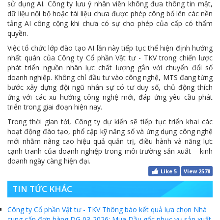
sử dụng AI. Công ty lưu ý nhân viên không đưa thông tin mật,
dữ liệu nội bộ hoặc tài liệu chưa được phép công bố lên các nền
tảng AI công cộng khi chưa có sự cho phép của cấp có thẩm
quyền.
Việc tổ chức lớp đào tạo AI lần này tiếp tục thể hiện định hướng
nhất quán của Công ty Cổ phần Vật tư - TKV trong chiến lược
phát triển nguồn nhân lực chất lượng gắn với chuyển đổi số
doanh nghiệp. Không chỉ đầu tư vào công nghệ, MTS đang từng
bước xây dựng đội ngũ nhân sự có tư duy số, chủ động thích
ứng với các xu hướng công nghệ mới, đáp ứng yêu cầu phát
triển trong giai đoạn hiện nay.
Trong thời gian tới, Công ty dự kiến sẽ tiếp tục triển khai các
hoạt động đào tạo, phổ cập kỹ năng số và ứng dụng công nghệ
mới nhằm nâng cao hiệu quả quản trị, điều hành và năng lực
cạnh tranh của doanh nghiệp trong môi trường sản xuất – kinh
doanh ngày càng hiện đại.
Like
5
View 2578
TIN TỨC KHÁC
Công ty Cổ phần Vật tư - TKV Thông báo kết quả lựa chọn Nhà
cung cấp đơn hàng DG 03-2026: Mua Dầu gốc phục vụ sản xuất