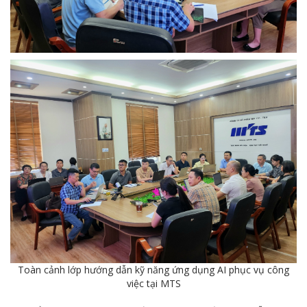
Cách phòng chống covid-19 tại nơi làm việc
Sản phẩm dầu nhờn của Công ty CP Vật tư tạo ấn tượng tốt tại Lễ tổng kết
Cominlub: Dấu ấn 20 năm 12/11 (1997-2017)
MTS: Công nghệ hiện đại - Kết nối thông minh
Đồng hành vì sự phát triển lâu dài của MTS
MTS: Hưởng ứng tháng "An toàn-Vệ sinh lao động"
MTS: Sự kiện nổi bật trong tháng 3
Tuổi trẻ MTS: "Tâm sáng với việc, tận tụy với nghề" góp sức xây dựng công ty phát triển bền vững
Bình đẳng giới và các chính sách pháp luật lao động, BHXH luôn được quan tâm tại MTS
MTS tham dự Hội diễn Nghệ thuật quần chúng TKV năm 2016
Toàn cảnh lớp hướng dẫn kỹ năng ứng dụng AI phục vụ công
COMINLUB - Thành công nhỏ vì một thông điệp lớn!
việc tại MTS
Nhà máy