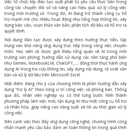
Việc tổ chức lớp đào tạo xuất phát từ yêu cầu thực tiễn trong
công tác chuyển đổi số và nâng cao hiệu quả xử lý công việc
trong môi trường số. Trong đó, AI đang trở thành công cụ hỗ
trợ mạnh mẽ cho nhiều hoạt động như tổng hợp thông tin, xây
dựng báo cáo, soạn thảo văn bản, phân tích dữ liệu và hỗ trợ ra
quyết định.
Nội dung đào tạo được xây dựng theo hướng thực tiễn, tập
trung vào khả năng ứng dụng trực tiếp trong công việc chuyên
môn. Học viên sẽ được giới thiệu tổng quan về AI trong môi
trường văn phòng; hướng dẫn sử dụng các nền tảng phổ biến
như Gemini, NotebookLM, ChatGPT,…; đồng thời thực hành ứng
dụng AI trong tra cứu thông tin, xây dựng nội dung, rà soát văn
bản và xử lý dữ liệu trên Microsoft Excel.
Một điểm đáng chú ý của chương trình là phần hướng dẫn xây
dựng “trợ lý AI” theo từng vị trí công việc và phòng ban. Thông
qua đó, nhân viên nghiệp vụ có thể từng bước hình thành
phương pháp làm việc mới, tận dụng AI như một công cụ hỗ trợ
cá nhân hóa, giúp nâng cao năng suất và tối ưu thời gian xử lý
công việc.
Bên cạnh việc thúc đẩy ứng dụng công nghệ, chương trình cũng
nhấn mạnh yêu cầu bảo đảm an toàn thông tin trong quá trình