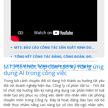
MTS: BÁO CÁO CÔNG TÁC SẢN XUẤT KINH DOANH 2025
TỔNG KẾT CÔNG TÁC ĐẢNG, CÔNG ĐOÀN, ĐOÀN THANH NIÊN 2025
MTS tổ chức lớp đào tạo kỹ năng ứng
MTS 65 năm: Tự hào truyền thống - Vững bước Tương lai
dụng AI trong công việc
Dấu ấn MTS 2024
Trong bối cảnh chuyển đổi số đang trở thành xu hướng tất yếu
TKV- Niềm tự hào của ngành năng lượng Việt Nam
đối với doanh nghiệp hiện đại, Công ty cổ phần Vật tư - TKV đã
tổ chức lớp hướng dẫn kỹ năng ứng dụng các phần mềm trí tuệ
Báo cáo tổng kết hoạt động SXKD năm 2023
nhân tạo (AI) phục vụ công việc dành cho nhân viên các phòng
chuyên môn trong Công ty. Đây là hoạt động đào tạo nội bộ
10 sự kiện tiêu biểu năm 2023
thiết thực nhằm nâng cao năng lực số cho đội ngũ nhân viên,