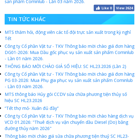
sản phẩm Cominlub - Lần 03 năm 2026.
MTS -10 sự kiện nổi bật năm 2022
Like
0
View 2624
Bản tin số 358- Vinacomin news
TIN TỨC KHÁC
COMINLUB - TỰ HÀO CHẶNG ĐƯỜNG 25 NĂM
MTS thăm hỏi, động viên các tổ đội trực sản xuất trong kỳ nghỉ
Tết
MTS - Gặp mặt cán bộ ngành than vùng Cẩm Phả
Công ty Cổ phần Vật tư - TKV Thông báo mời chào giá đơn hàng
Công ty CP Vật tư TKV quyết liệt phòng chống dịch đảm bảo cung ứng vật tư
DG01-2026: Mua Dầu gốc phục vụ sản xuất sản phẩm Cominlub
- Lần 01 năm 2026.
TKV đẩy mạnh lộ trình tái cơ cấu
THÔNG BÁO MỜI CHÀO GIÁ SỐ HIỆU: SC HL23.2026 (Lần 2)
Công ty Cổ phần Vật tư - TKV Thông báo mời chào giá đơn hàng
MTS - GIỚI THIỆU SẢN PHẨM COMINLUB HFS
PG 03-2026: Mua Phụ gia phục vụ sản xuất sản phẩm Cominlub
- Lần 03 năm 2026.
MTS - ĐẢM BẢO CHẤT LƯỢNG VẬT TƯ NGÀNH MỎ
MTS thông báo Hủy gói CCDV sửa chữa phương tiện thủy số
MTS: 60 NĂM TIÊN PHONG KIẾN TẠO GIÁ TRỊ BỀN VỮNG
hiệu SC HL23.2026
“Tết thợ mỏ- Xuân đủ đầy”
Video quy trình Bỏ phiếu Bầu cử sắp tới
Công ty Cổ phần Vật tư - TKV Thông báo mời chào hàng dịch vụ
VCD 01.2026: "Thuê dịch vụ vận chuyển dầu Diesel (Do) bằng
MTS: KHÁNH THÀNH CỬA HÀNG XĂNG DẦU CẨM PHẢ
đường thủy năm 2026"
MTS: 5 NĂM - TỪ ĐẠI HỘI ĐẾN ĐẠI HỘI
Thông báo mời chào giá sửa chữa phương tiện thuỷ SC HL23-