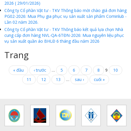
2026 ( 29/01/2026)
Cách phòng chống covid-19 tại nơi làm việc
Công ty Cổ phần Vật tư - TKV Thông báo mời chào giá đơn hàng
PG02-2026: Mua Phụ gia phục vụ sản xuất sản phẩm Cominlub -
Sản phẩm dầu nhờn của Công ty CP Vật tư tạo ấn tượng tốt tại Lễ tổng kết
Lần 02 năm 2026.
Cominlub: Dấu ấn 20 năm 12/11 (1997-2017)
Công ty Cổ phần Vật tư - TKV Thông báo kết quả lựa chọn Nhà
cung cấp đơn hàng NVL-QA-6TĐN-2026: Mua nguyên liệu phục
MTS: Công nghệ hiện đại - Kết nối thông minh
vụ sản xuất quần áo BHLĐ 6 tháng đầu năm 2026
Đồng hành vì sự phát triển lâu dài của MTS
Trang
MTS: Hưởng ứng tháng "An toàn-Vệ sinh lao động"
« đầu
‹ trước
…
5
6
7
8
9
10
MTS: Sự kiện nổi bật trong tháng 3
11
12
13
…
sau ›
cuối »
Tuổi trẻ MTS: "Tâm sáng với việc, tận tụy với nghề" góp sức xây dựng công ty phát triển bền vững
Bình đẳng giới và các chính sách pháp luật lao động, BHXH luôn được quan tâm tại MTS
MTS tham dự Hội diễn Nghệ thuật quần chúng TKV năm 2016
COMINLUB - Thành công nhỏ vì một thông điệp lớn!
Nhà máy