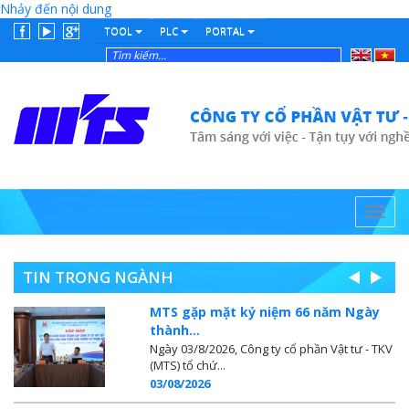
Nhảy đến nội dung
TOOL
PLC
PORTAL
English
Tiếng
Việt
Toggl
navig
TIN TRONG NGÀNH
MTS gặp mặt kỷ niệm 66 năm Ngày
thành...
Ngày 03/8/2026, Công ty cổ phần Vật tư - TKV
(MTS) tổ chứ...
03/08/2026