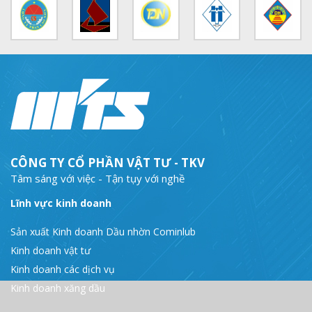
Bản tin số 358- Vinacomin news
COMINLUB - TỰ HÀO CHẶNG ĐƯỜNG 25 NĂM
MTS - Gặp mặt cán bộ ngành than vùng Cẩm Phả
Công ty CP Vật tư TKV quyết liệt phòng chống dịch đảm bảo cung ứng vật tư
TKV đẩy mạnh lộ trình tái cơ cấu
MTS - GIỚI THIỆU SẢN PHẨM COMINLUB HFS
CÔNG TY CỔ PHẦN VẬT TƯ - TKV
Tâm sáng với việc - Tận tụy với nghề
MTS - ĐẢM BẢO CHẤT LƯỢNG VẬT TƯ NGÀNH MỎ
Lĩnh vực kinh doanh
MTS: 60 NĂM TIÊN PHONG KIẾN TẠO GIÁ TRỊ BỀN VỮNG
Sản xuất Kinh doanh Dầu nhờn Cominlub
Video quy trình Bỏ phiếu Bầu cử sắp tới
Kinh doanh vật tư
MTS: KHÁNH THÀNH CỬA HÀNG XĂNG DẦU CẨM PHẢ
Kinh doanh các dịch vụ
Kinh doanh xăng dầu
MTS: 5 NĂM - TỪ ĐẠI HỘI ĐẾN ĐẠI HỘI