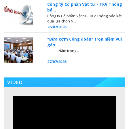
Công ty Cổ phần Vật tư - TKV Thông
bá...
Công ty Cổ phần Vật tư - TKV Thông báo kết
quả lựa chọn N...
28/07/2026
"Bữa cơm Công đoàn" trọn niềm vui
gắn...
Nằm trong...
27/07/2026
VIDEO