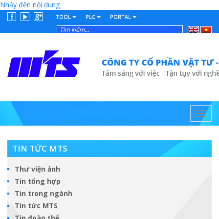
Nhảy đến nội dung
TOOL
PLC
PORTAL
English
Tiếng
Việt
Toggl
navig
TIN TỨC MTS
Thư viện ảnh
Tin tổng hợp
Tin trong ngành
Tin tức MTS
Tin đoàn thể