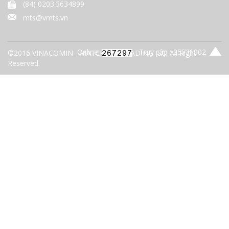
(84) 0203.3634899
mts@vmts.vn
Online:
- Truy cập : 25731002
©2016 VINACOMIN - MATERIALS TRADING JSC. All Right
Reserved.