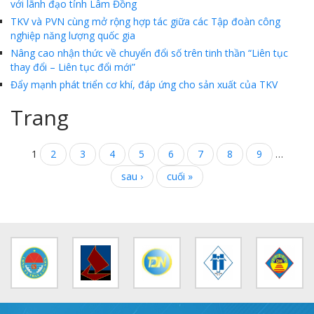
với lãnh đạo tỉnh Lâm Đồng
TKV và PVN cùng mở rộng hợp tác giữa các Tập đoàn công
nghiệp năng lượng quốc gia
Nâng cao nhận thức về chuyển đổi số trên tinh thần “Liên tục
thay đổi – Liên tục đổi mới”
Đẩy mạnh phát triển cơ khí, đáp ứng cho sản xuất của TKV
Trang
1
2
3
4
5
6
7
8
9
…
sau ›
cuối »