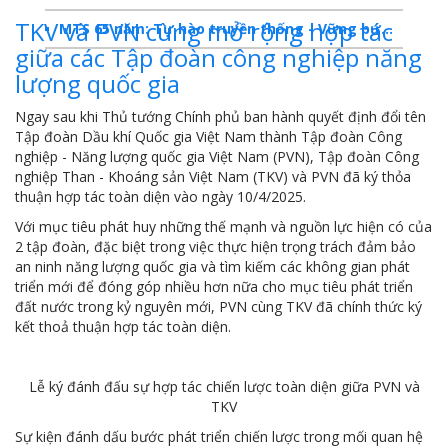
TKV và PVN cùng mở rộng hợp tác
MTS 65 năm: Tự hào truyền thống - Vững bước Tương lai
giữa các Tập đoàn công nghiệp năng
Dấu ấn MTS 2024
lượng quốc gia
TKV- Niềm tự hào của ngành năng lượng Việt Nam
Ngay sau khi Thủ tướng Chính phủ ban hành quyết định đổi tên
Tập đoàn Dầu khí Quốc gia Việt Nam thành Tập đoàn Công
Báo cáo tổng kết hoạt động SXKD năm 2023
nghiệp - Năng lượng quốc gia Việt Nam (PVN), Tập đoàn Công
nghiệp Than - Khoáng sản Việt Nam (TKV) và PVN đã ký thỏa
10 sự kiện tiêu biểu năm 2023
thuận hợp tác toàn diện vào ngày 10/4/2025.
MTS -10 sự kiện nổi bật năm 2022
Với mục tiêu phát huy những thế mạnh và nguồn lực hiện có của
2 tập đoàn, đặc biệt trong việc thực hiện trọng trách đảm bảo
Bản tin số 358- Vinacomin news
an ninh năng lượng quốc gia và tìm kiếm các không gian phát
triển mới để đóng góp nhiều hơn nữa cho mục tiêu phát triển
COMINLUB - TỰ HÀO CHẶNG ĐƯỜNG 25 NĂM
đất nước trong kỷ nguyên mới, PVN cùng TKV đã chính thức ký
kết thoả thuận hợp tác toàn diện.
MTS - Gặp mặt cán bộ ngành than vùng Cẩm Phả
Công ty CP Vật tư TKV quyết liệt phòng chống dịch đảm bảo cung ứng vật tư
Lễ ký đánh đấu sự hợp tác chiến lược toàn diện giữa PVN và
TKV
TKV đẩy mạnh lộ trình tái cơ cấu
Sự kiện đánh dấu bước phát triển chiến lược trong mối quan hệ
MTS - GIỚI THIỆU SẢN PHẨM COMINLUB HFS