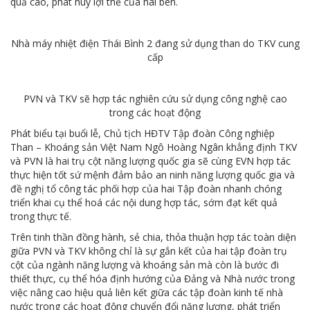
quả cao, phát huy lợi thế của hai bên.
Nhà máy nhiệt điện Thái Bình 2 đang sử dụng than do TKV cung
cấp
PVN và TKV sẽ hợp tác nghiên cứu sử dụng công nghệ cao
trong các hoạt động
Phát biểu tại buổi lễ, Chủ tịch HĐTV Tập đoàn Công nghiệp
Than – Khoáng sản Việt Nam Ngô Hoàng Ngân khẳng định TKV
và PVN là hai trụ cột năng lượng quốc gia sẽ cùng EVN hợp tác
thực hiện tốt sứ mệnh đảm bảo an ninh năng lượng quốc gia và
đề nghị tổ công tác phối hợp của hai Tập đoàn nhanh chóng
triển khai cụ thể hoá các nội dung hợp tác, sớm đạt kết quả
trong thực tế.
Trên tinh thần đồng hành, sẻ chia, thỏa thuận hợp tác toàn diện
giữa PVN và TKV không chỉ là sự gắn kết của hai tập đoàn trụ
cột của ngành năng lượng và khoáng sản mà còn là bước đi
thiết thực, cụ thể hóa định hướng của Đảng và Nhà nước trong
việc nâng cao hiệu quả liên kết giữa các tập đoàn kinh tế nhà
nước trong các hoạt động chuyển đổi năng lượng, phát triển