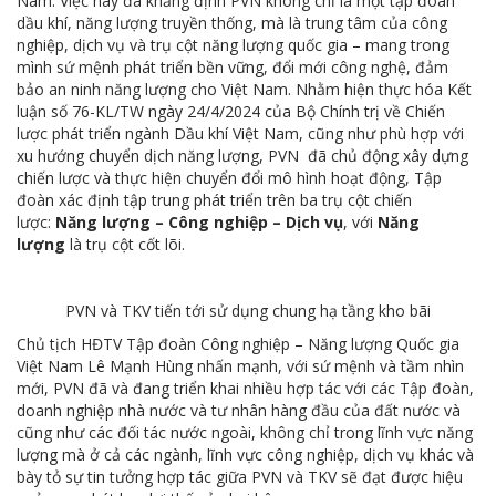
Nam. Việc này đã khẳng định PVN không chỉ là một tập đoàn
MTS: Sự kiện nổi bật trong tháng 3
dầu khí, năng lượng truyền thống, mà là trung tâm của công
nghiệp, dịch vụ và trụ cột năng lượng quốc gia – mang trong
Tuổi trẻ MTS: "Tâm sáng với việc, tận tụy với nghề" góp sức xây dựng công ty phát triển bền vững
mình sứ mệnh phát triển bền vững, đổi mới công nghệ, đảm
bảo an ninh năng lượng cho Việt Nam. Nhằm hiện thực hóa Kết
Bình đẳng giới và các chính sách pháp luật lao động, BHXH luôn được quan tâm tại MTS
luận số 76-KL/TW ngày 24/4/2024 của Bộ Chính trị về Chiến
MTS tham dự Hội diễn Nghệ thuật quần chúng TKV năm 2016
lược phát triển ngành Dầu khí Việt Nam, cũng như phù hợp với
xu hướng chuyển dịch năng lượng, PVN đã chủ động xây dựng
COMINLUB - Thành công nhỏ vì một thông điệp lớn!
chiến lược và thực hiện chuyển đổi mô hình hoạt động, Tập
đoàn xác định tập trung phát triển trên ba trụ cột chiến
Nhà máy
lược:
Năng lượng – Công nghiệp – Dịch vụ
, với
Năng
lượng
là trụ cột cốt lõi.
PVN và TKV tiến tới sử dụng chung hạ tầng kho bãi
Chủ tịch HĐTV Tập đoàn Công nghiệp – Năng lượng Quốc gia
Việt Nam Lê Mạnh Hùng nhấn mạnh, với sứ mệnh và tầm nhìn
mới, PVN đã và đang triển khai nhiều hợp tác với các Tập đoàn,
doanh nghiệp nhà nước và tư nhân hàng đầu của đất nước và
cũng như các đối tác nước ngoài, không chỉ trong lĩnh vực năng
lượng mà ở cả các ngành, lĩnh vực công nghiệp, dịch vụ khác và
bày tỏ sự tin tưởng hợp tác giữa PVN và TKV sẽ đạt được hiệu