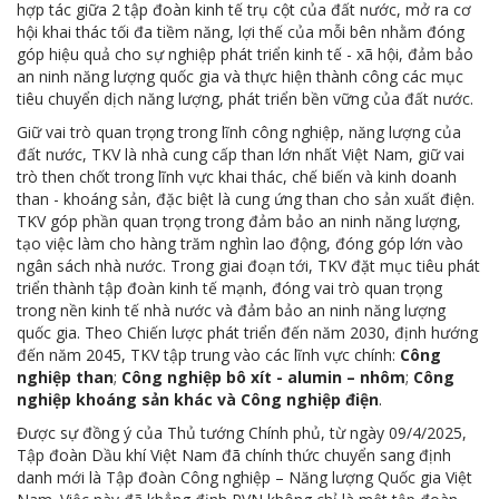
hợp tác giữa 2 tập đoàn kinh tế trụ cột của đất nước, mở ra cơ
hội khai thác tối đa tiềm năng, lợi thế của mỗi bên nhằm đóng
MTS - ĐẢM BẢO CHẤT LƯỢNG VẬT TƯ NGÀNH MỎ
góp hiệu quả cho sự nghiệp phát triển kinh tế - xã hội, đảm bảo
an ninh năng lượng quốc gia và thực hiện thành công các mục
MTS: 60 NĂM TIÊN PHONG KIẾN TẠO GIÁ TRỊ BỀN VỮNG
tiêu chuyển dịch năng lượng, phát triển bền vững của đất nước.
Video quy trình Bỏ phiếu Bầu cử sắp tới
Giữ vai trò quan trọng trong lĩnh công nghiệp, năng lượng của
đất nước, TKV là nhà cung cấp than lớn nhất Việt Nam, giữ vai
MTS: KHÁNH THÀNH CỬA HÀNG XĂNG DẦU CẨM PHẢ
trò then chốt trong lĩnh vực khai thác, chế biến và kinh doanh
than - khoáng sản, đặc biệt là cung ứng than cho sản xuất điện.
MTS: 5 NĂM - TỪ ĐẠI HỘI ĐẾN ĐẠI HỘI
TKV góp phần quan trọng trong đảm bảo an ninh năng lượng,
tạo việc làm cho hàng trăm nghìn lao động, đóng góp lớn vào
Cách phòng chống covid-19 tại nơi làm việc
ngân sách nhà nước. Trong giai đoạn tới, TKV đặt mục tiêu phát
triển thành tập đoàn kinh tế mạnh, đóng vai trò quan trọng
Sản phẩm dầu nhờn của Công ty CP Vật tư tạo ấn tượng tốt tại Lễ tổng kết
trong nền kinh tế nhà nước và đảm bảo an ninh năng lượng
quốc gia. Theo Chiến lược phát triển đến năm 2030, định hướng
Cominlub: Dấu ấn 20 năm 12/11 (1997-2017)
đến năm 2045, TKV tập trung vào các lĩnh vực chính:
Công
nghiệp than
;
Công nghiệp bô xít - alumin – nhôm
;
Công
MTS: Công nghệ hiện đại - Kết nối thông minh
nghiệp khoáng sản khác và Công nghiệp điện
.
Đồng hành vì sự phát triển lâu dài của MTS
Được sự đồng ý của Thủ tướng Chính phủ, từ ngày 09/4/2025,
Tập đoàn Dầu khí Việt Nam đã chính thức chuyển sang định
MTS: Hưởng ứng tháng "An toàn-Vệ sinh lao động"
danh mới là Tập đoàn Công nghiệp – Năng lượng Quốc gia Việt