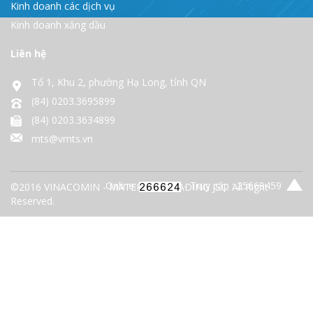
Kinh doanh các dịch vụ
Kinh doanh xăng dầu
Liên hệ
Tổ 1, Khu 2, phường Hạ Long, tỉnh QN
(84) 0203.3695899
(84) 0203.3634899
mts@vmts.vn
Online:
- Truy cập : 25669459
©2016 VINACOMIN - MATERIALS TRADING JSC. All Right
Reserved.