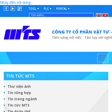
Nhảy đến nội dung
TOOL
PLC
PORTAL
English
Tiếng
Việt
Toggl
navig
TIN TỨC MTS
Thư viện ảnh
Tin tổng hợp
Tin trong ngành
Tin tức MTS
Tin đoàn thể