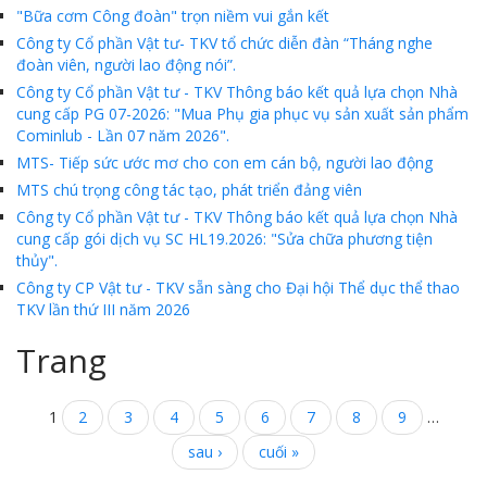
"Bữa cơm Công đoàn" trọn niềm vui gắn kết
MTS - ĐẢM BẢO CHẤT LƯỢNG VẬT TƯ NGÀNH MỎ
Công ty Cổ phần Vật tư- TKV tổ chức diễn đàn “Tháng nghe
đoàn viên, người lao động nói”.
MTS: 60 NĂM TIÊN PHONG KIẾN TẠO GIÁ TRỊ BỀN VỮNG
Công ty Cổ phần Vật tư - TKV Thông báo kết quả lựa chọn Nhà
cung cấp PG 07-2026: "Mua Phụ gia phục vụ sản xuất sản phẩm
Video quy trình Bỏ phiếu Bầu cử sắp tới
Cominlub - Lần 07 năm 2026".
MTS- Tiếp sức ước mơ cho con em cán bộ, người lao động
MTS: KHÁNH THÀNH CỬA HÀNG XĂNG DẦU CẨM PHẢ
MTS chú trọng công tác tạo, phát triển đảng viên
MTS: 5 NĂM - TỪ ĐẠI HỘI ĐẾN ĐẠI HỘI
Công ty Cổ phần Vật tư - TKV Thông báo kết quả lựa chọn Nhà
cung cấp gói dịch vụ SC HL19.2026: "Sửa chữa phương tiện
Cách phòng chống covid-19 tại nơi làm việc
thủy".
Sản phẩm dầu nhờn của Công ty CP Vật tư tạo ấn tượng tốt tại Lễ tổng kết
Công ty CP Vật tư - TKV sẵn sàng cho Đại hội Thể dục thể thao
TKV lần thứ III năm 2026
Cominlub: Dấu ấn 20 năm 12/11 (1997-2017)
Trang
MTS: Công nghệ hiện đại - Kết nối thông minh
Đồng hành vì sự phát triển lâu dài của MTS
1
2
3
4
5
6
7
8
9
…
sau ›
cuối »
MTS: Hưởng ứng tháng "An toàn-Vệ sinh lao động"