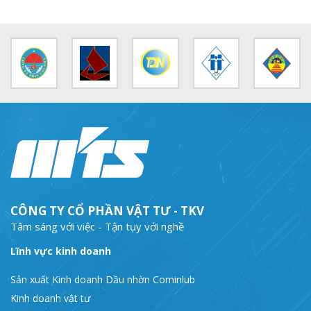
MTS: Sự kiện nổi bật trong tháng 3
Tuổi trẻ MTS: "Tâm sáng với việc, tận tụy với nghề" góp sức xây dựng công ty phát triển bền vững
Bình đẳng giới và các chính sách pháp luật lao động, BHXH luôn được quan tâm tại MTS
MTS tham dự Hội diễn Nghệ thuật quần chúng TKV năm 2016
COMINLUB - Thành công nhỏ vì một thông điệp lớn!
Nhà máy
CÔNG TY CỔ PHẦN VẬT TƯ - TKV
Tâm sáng với việc - Tận tụy với nghề
Lĩnh vực kinh doanh
Sản xuất Kinh doanh Dầu nhờn Cominlub
Kinh doanh vật tư