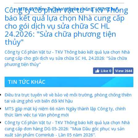
Công ty Cổ phần Vật tư - TKV Thông
MTS 65 năm: Tự hào truyền thống - Vững bước Tương lai
báo kết quả lựa chọn Nhà cung cấp
Dấu ấn MTS 2024
cho gói dịch vụ sửa chữa SC HL
24.2026: "Sửa chữa phương tiện
TKV- Niềm tự hào của ngành năng lượng Việt Nam
thủy"
Báo cáo tổng kết hoạt động SXKD năm 2023
Công ty Cổ phần Vật tư - TKV Thông báo kết quả lựa chọn Nhà
10 sự kiện tiêu biểu năm 2023
cung cấp cho gói dịch vụ sửa chữa SC HL 24.2026: "Sửa chữa
phương tiện thủy"
MTS -10 sự kiện nổi bật năm 2022
Like
0
View 2644
Bản tin số 358- Vinacomin news
TIN TỨC KHÁC
COMINLUB - TỰ HÀO CHẶNG ĐƯỜNG 25 NĂM
Điều tra trực tuyến về về bảo vệ môi trường, phòng chống thiên
tai và ứng phó với biến đổi khí hậu
MTS - Gặp mặt cán bộ ngành than vùng Cẩm Phả
MTS gặp mặt kỷ niệm 66 năm Ngày thành lập Công ty, chính
Công ty CP Vật tư TKV quyết liệt phòng chống dịch đảm bảo cung ứng vật tư
thức làm việc tại Văn phòng mới
Công ty Cổ phần Vật tư - TKV Thông báo kết quả lựa chọn Nhà
TKV đẩy mạnh lộ trình tái cơ cấu
cung cấp đơn hàng DG 05-2026: "Mua Dầu gốc phục vụ sản
xuất sản phẩm Cominlub - Lần 05 năm 2026".
MTS - GIỚI THIỆU SẢN PHẨM COMINLUB HFS