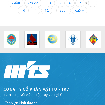
« đầu
‹ trước
…
4
5
6
7
8
9
10
11
12
…
sau ›
cuối »
CÔNG TY CỔ PHẦN VẬT TƯ - TKV
Tâm sáng với việc - Tận tụy với nghề
Lĩnh vực kinh doanh