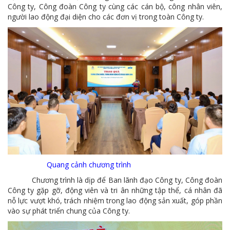
Công ty, Công đoàn Công ty cùng các cán bộ, công nhân viên,
MTS -10 sự kiện nổi bật năm 2022
người lao động đại diện cho các đơn vị trong toàn Công ty.
Bản tin số 358- Vinacomin news
COMINLUB - TỰ HÀO CHẶNG ĐƯỜNG 25 NĂM
MTS - Gặp mặt cán bộ ngành than vùng Cẩm Phả
Công ty CP Vật tư TKV quyết liệt phòng chống dịch đảm bảo cung ứng vật tư
TKV đẩy mạnh lộ trình tái cơ cấu
MTS - GIỚI THIỆU SẢN PHẨM COMINLUB HFS
MTS - ĐẢM BẢO CHẤT LƯỢNG VẬT TƯ NGÀNH MỎ
MTS: 60 NĂM TIÊN PHONG KIẾN TẠO GIÁ TRỊ BỀN VỮNG
Quang cảnh chương trình
Chương trình là dịp để Ban lãnh đạo Công ty, Công đoàn
Video quy trình Bỏ phiếu Bầu cử sắp tới
Công ty gặp gỡ, động viên và tri ân những tập thể, cá nhân đã
nỗ lực vượt khó, trách nhiệm trong lao động sản xuất, góp phần
MTS: KHÁNH THÀNH CỬA HÀNG XĂNG DẦU CẨM PHẢ
vào sự phát triển chung của Công ty.
MTS: 5 NĂM - TỪ ĐẠI HỘI ĐẾN ĐẠI HỘI