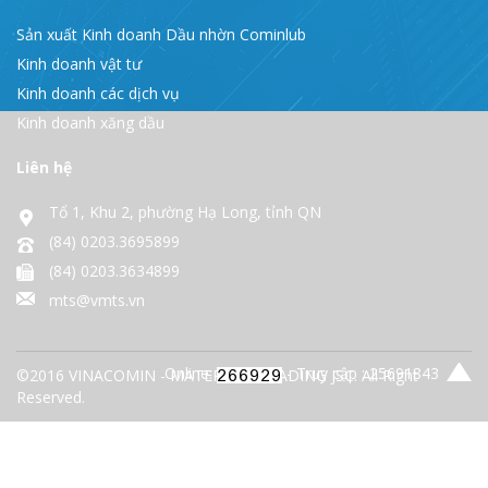
Sản xuất Kinh doanh Dầu nhờn Cominlub
Kinh doanh vật tư
Kinh doanh các dịch vụ
Kinh doanh xăng dầu
Liên hệ
Tổ 1, Khu 2, phường Hạ Long, tỉnh QN
(84) 0203.3695899
(84) 0203.3634899
mts@vmts.vn
Online:
- Truy cập : 25691843
©2016 VINACOMIN - MATERIALS TRADING JSC. All Right
Reserved.