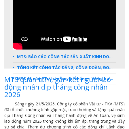
MTS: BÁO CÁO CÔNG TÁC SẢN XUẤT KINH DOANH 2025
TỔNG KẾT CÔNG TÁC ĐẢNG, CÔNG ĐOÀN, ĐOÀN THANH NIÊN 2025
MTS quan tâm, gắn kết người lao
MTS 65 năm: Tự hào truyền thống - Vững bước Tương lai
động nhân dịp tháng công nhân
Dấu ấn MTS 2024
2026
TKV- Niềm tự hào của ngành năng lượng Việt Nam
Sáng ngày 21/5/2026, Công ty cổ phần Vật tư - TKV (MTS)
đã tổ chức chương trình gặp mặt, trao thưởng và tặng quà nhân
Báo cáo tổng kết hoạt động SXKD năm 2023
dịp Tháng Công nhân và Tháng hành động về An toàn, vệ sinh
lao động năm 2026 trong không khí ấm áp, trang trọng và đầy
10 sự kiện tiêu biểu năm 2023
sự sẻ chia. Tham dự chương trình có các đồng chí Lãnh đạo