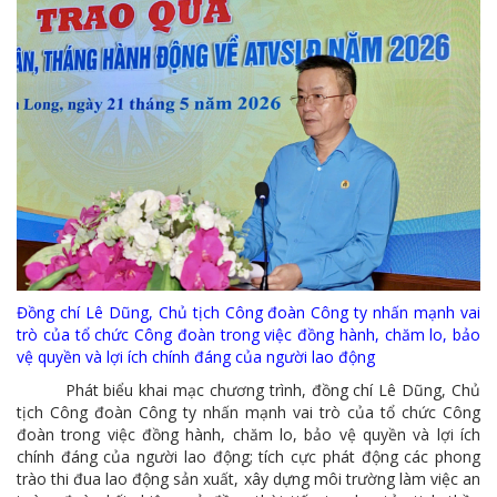
Cách phòng chống covid-19 tại nơi làm việc
Sản phẩm dầu nhờn của Công ty CP Vật tư tạo ấn tượng tốt tại Lễ tổng kết
Cominlub: Dấu ấn 20 năm 12/11 (1997-2017)
MTS: Công nghệ hiện đại - Kết nối thông minh
Đồng hành vì sự phát triển lâu dài của MTS
MTS: Hưởng ứng tháng "An toàn-Vệ sinh lao động"
MTS: Sự kiện nổi bật trong tháng 3
Đồng chí Lê Dũng, Chủ tịch Công đoàn Công ty nhấn mạnh vai
Tuổi trẻ MTS: "Tâm sáng với việc, tận tụy với nghề" góp sức xây dựng công ty phát triển bền vững
trò của tổ chức Công đoàn trong việc đồng hành, chăm lo, bảo
vệ quyền và lợi ích chính đáng của người lao động
Bình đẳng giới và các chính sách pháp luật lao động, BHXH luôn được quan tâm tại MTS
Phát biểu khai mạc chương trình, đồng chí Lê Dũng, Chủ
MTS tham dự Hội diễn Nghệ thuật quần chúng TKV năm 2016
tịch Công đoàn Công ty nhấn mạnh vai trò của tổ chức Công
đoàn trong việc đồng hành, chăm lo, bảo vệ quyền và lợi ích
COMINLUB - Thành công nhỏ vì một thông điệp lớn!
chính đáng của người lao động; tích cực phát động các phong
trào thi đua lao động sản xuất, xây dựng môi trường làm việc an
Nhà máy