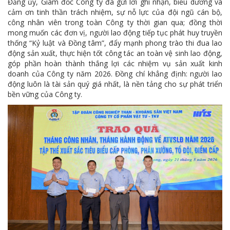
Đảng ủy, Giám đốc Công ty đã gửi lời ghi nhận, biểu dương và
cảm ơn tinh thần trách nhiệm, sự nỗ lực của đội ngũ cán bộ,
công nhân viên trong toàn Công ty thời gian qua; đồng thời
mong muốn các đơn vị, người lao động tiếp tục phát huy truyền
thống “Kỷ luật và Đồng tâm”, đẩy mạnh phong trào thi đua lao
động sản xuất, thực hiện tốt công tác an toàn vệ sinh lao động,
góp phần hoàn thành thắng lợi các nhiệm vụ sản xuất kinh
doanh của Công ty năm 2026. Đồng chí khẳng định: người lao
động luôn là tài sản quý giá nhất, là nền tảng cho sự phát triển
bền vững của Công ty.